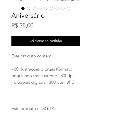
Aniversário
Preço
R$ 38,00
Adicionar ao carrinho
Este produto contém:
- 60 ilustrações digitais (formato
png) fundo transparente - 300dpi
- 6 papéis digitais - 300 dpi - JPG
Este produto é DIGITAL.
Download Instantâneo após a
confirmação do pagamento.