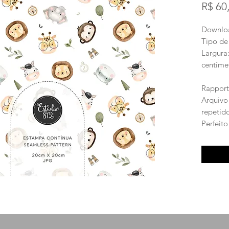
R$ 60
Downloa
Tipo de 
Largura:
centíme
Rapport
Arquivo
repetid
Perfeit