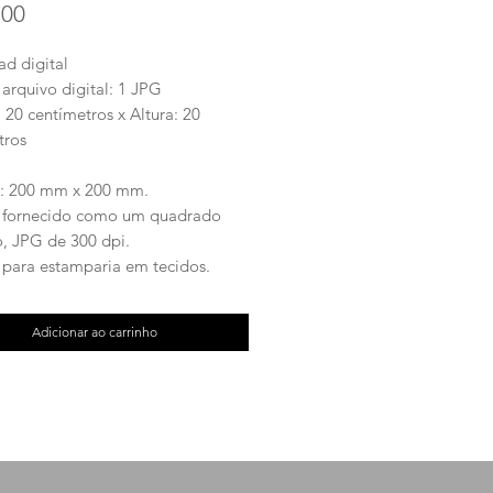
Preço
,00
d digital
arquivo digital: 1 JPG
 20 centímetros x Altura: 20
tros
: 200 mm x 200 mm.
 fornecido como um quadrado
o, JPG de 300 dpi.
o para estamparia em tecidos.
Adicionar ao carrinho