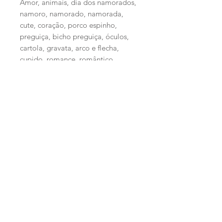
Amor, animais, dia dos namorados,
namoro, namorado, namorada,
cute, coração, porco espinho,
preguiça, bicho preguiça, óculos,
cartola, gravata, arco e flecha,
cupido, romance, romântico,
paixão, gato, gatinho, cachorro,
cachorrinho, donut, clip, pote,
pipoca, cinema, correio, carta, caixa
de correio, tv, televisão, retrô,
cadeado, ticket, ingresso
TERMOS DE USO
Ao efetuar a compra de um dos kits
digitais de nossa loja, você adquire a