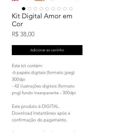
Kit Digital Amor em
Cor
Preço
R$ 38,00
Adicionar ao carrinho
Este kit contém:
-6 papéis digitais (formato jpeg)
300dpi
- 42 ilustrações digitais (formato
png) fundo trasnparente - 300dpi
Este produto é DIGITAL.
Download Instantâneo após a
confirmação do pagamento.