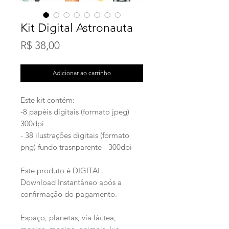
Kit Digital Astronauta
Preço
R$ 38,00
Adicionar ao carrinho
Este kit contém:
-8 papéis digitais (formato jpeg)
300dpi
- 38 ilustrações digitais (formato
png) fundo trasnparente - 300dpi
Este produto é DIGITAL.
Download Instantâneo após a
confirmação do pagamento.
Espaço, planetas, via láctea,