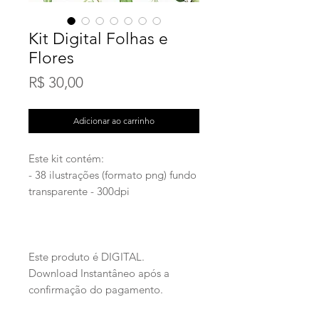
Kit Digital Folhas e
Flores
Preço
R$ 30,00
Adicionar ao carrinho
Este kit contém:
- 38 ilustrações (formato png) fundo
transparente - 300dpi
Este produto é DIGITAL.
Download Instantâneo após a
confirmação do pagamento.