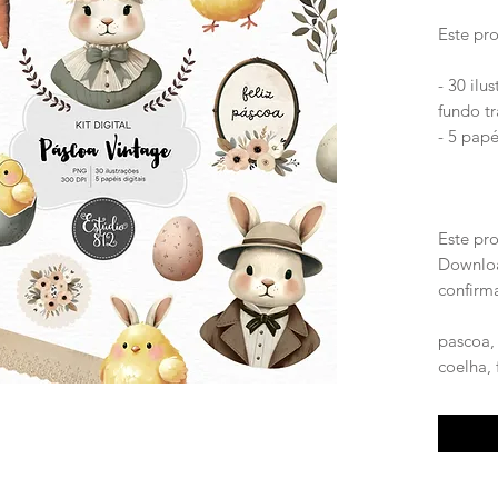
Este pr
- 30 ilu
fundo t
- 5 papé
Este pr
Downloa
confirm
pascoa, 
coelha, 