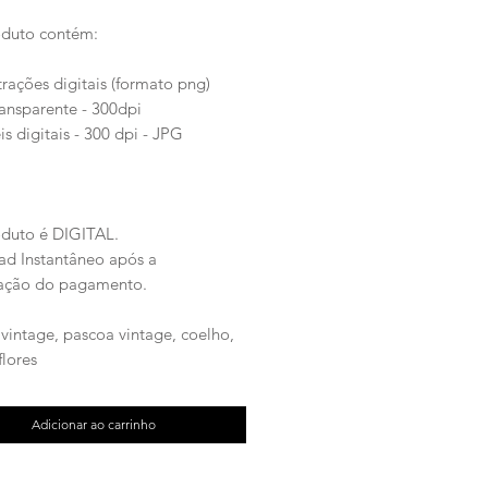
oduto contém:
strações digitais (formato png)
ransparente - 300dpi
is digitais - 300 dpi - JPG
oduto é DIGITAL.
d Instantâneo após a
ação do pagamento.
vintage, pascoa vintage, coelho,
flores
Adicionar ao carrinho