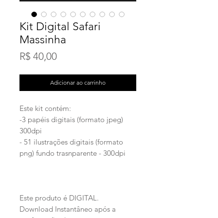
Kit Digital Safari
Massinha
Preço
R$ 40,00
Adicionar ao carrinho
Este kit contém:
-3 papéis digitais (formato jpeg)
300dpi
- 51 ilustrações digitais (formato
png) fundo trasnparente - 300dpi
Este produto é DIGITAL.
Download Instantâneo após a