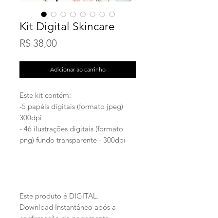
Kit Digital Skincare
Preço
R$ 38,00
Adicionar ao carrinho
Este kit contém:
-5 papéis digitais (formato jpeg)
300dpi
- 46 ilustrações digitais (formato
png) fundo transparente - 300dpi
Este produto é DIGITAL.
Download Instantâneo após a