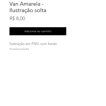
Van Amarela -
Ilustração solta
Preço
R$ 8,00
Adicionar ao carrinho
Ilustração em PNG com fundo
transparente.
Alta resolução - 300 dpi
Medidas aproximadas: 20cmx13cm
Produto digital
Você receberá o arquivo assim que
o pagamento for confirmado.
© ESTUDIO812
CNPJ
23.732.248
/0001-42
Envio imediato - Produtos digitais